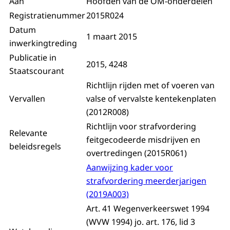
Aan
Hoofden van de OM-onderdelen
Registratienummer
2015R024
Datum
1 maart 2015
inwerkingtreding
Publicatie in
2015, 4248
Staatscourant
Richtlijn rijden met of voeren van
Vervallen
valse of vervalste kentekenplaten
(2012R008)
Richtlijn voor strafvordering
Relevante
feitgecodeerde misdrijven en
beleidsregels
overtredingen (2015R061)
Aanwijzing kader voor
strafvordering meerderjarigen
(2019A003)
Art. 41 Wegenverkeerswet 1994
(WVW 1994) jo. art. 176, lid 3