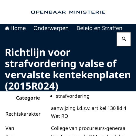
Naar de homepage van Openbaar Ministerie
Home
Onderwerpen
Beleid en Straffen
Vu
Richtlijn voor
strafvordering valse of
vervalste kentekenplaten
(2015R024)
strafvordering
Categorie
aanwijzing i.d.z.v. artikel 130 lid 4
Rechtskarakter
Wet RO
Van
College van procureurs-generaal