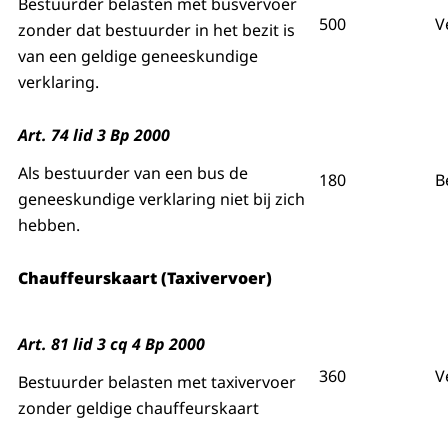
Bestuurder belasten met busvervoer
500
V
zonder dat bestuurder in het bezit is
van een geldige geneeskundige
verklaring.
Art. 74 lid 3 Bp 2000
Als bestuurder van een bus de
180
B
geneeskundige verklaring niet bij zich
hebben.
Chauffeurskaart (Taxivervoer)
Art. 81 lid 3 cq 4 Bp 2000
360
V
Bestuurder belasten met taxivervoer
zonder geldige chauffeurskaart