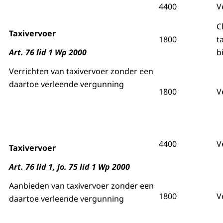
4400
V
C
Taxivervoer
1800
t
Art. 76 lid 1 Wp 2000
b
Verrichten van taxivervoer zonder een
daartoe verleende vergunning
1800
V
4400
V
Taxivervoer
Art. 76 lid 1, jo. 75 lid 1 Wp 2000
Aanbieden van taxivervoer zonder een
1800
V
daartoe verleende vergunning