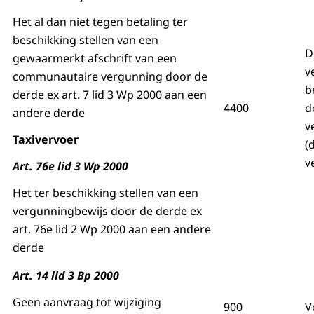
Het al dan niet tegen betaling ter
beschikking stellen van een
D
gewaarmerkt afschrift van een
v
communautaire vergunning door de
b
derde ex art. 7 lid 3 Wp 2000 aan een
4400
d
andere derde
v
Taxivervoer
(
v
Art. 76e lid 3 Wp 2000
Het ter beschikking stellen van een
vergunningbewijs door de derde ex
art. 76e lid 2 Wp 2000 aan een andere
derde
Art. 14 lid 3 Bp 2000
Geen aanvraag tot wijziging
900
V