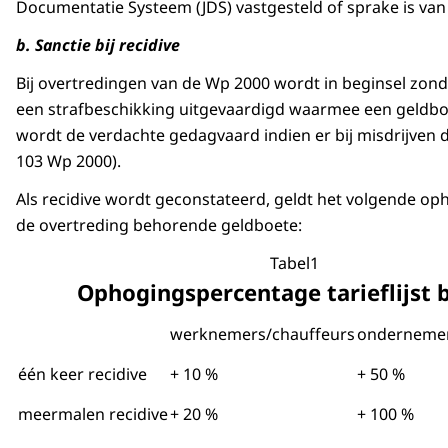
Documentatie Systeem (JDS) vastgesteld of sprake is van 
b. Sanctie bij recidive
Bij overtredingen van de Wp 2000 wordt in beginsel zon
een strafbeschikking uitgevaardigd waarmee een geldboe
wordt de verdachte gedagvaard indien er bij misdrijven dri
103 Wp 2000).
Als recidive wordt geconstateerd, geldt het volgende op
de overtreding behorende geldboete:
Tabel1
Ophogingspercentage tarieflijst b
werknemers/chauffeurs
ondernemer
één keer recidive
+ 10 %
+ 50 %
meermalen recidive
+ 20 %
+ 100 %