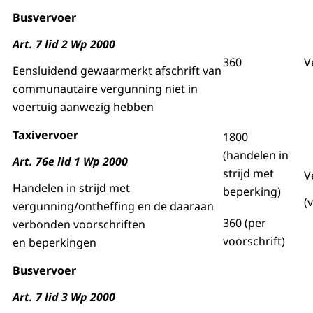
Busvervoer
Art. 7 lid 2 Wp 2000
360
V
Eensluidend gewaarmerkt afschrift van
communautaire vergunning niet in
voertuig aanwezig hebben
Taxivervoer
1800
(handelen in
Art. 76e lid 1 Wp 2000
strijd met
V
Handelen in strijd met
beperking)
(
vergunning/ontheffing en de daaraan
360 (per
verbonden voorschriften
voorschrift)
en beperkingen
Busvervoer
Art. 7 lid 3 Wp 2000