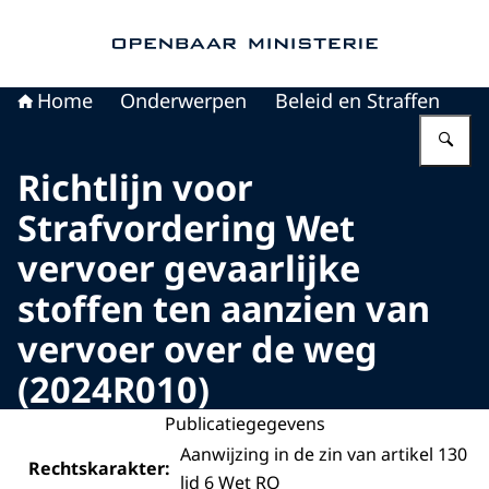
Naar de homepage van Openbaar Ministerie
Home
Onderwerpen
Beleid en Straffen
Vu
Richtlijn voor
Strafvordering Wet
vervoer gevaarlijke
stoffen ten aanzien van
vervoer over de weg
(2024R010)
Publicatiegegevens
Aanwijzing in de zin van artikel 130
Rechtskarakter:
lid 6 Wet RO