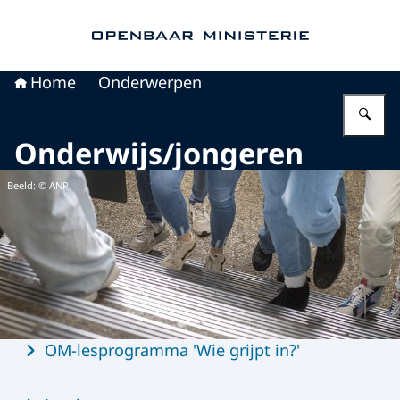
Naar de homepage van Openbaar Ministerie
Home
Onderwerpen
Vu
Onderwijs/jongeren
Beeld: © ANP
Menu
OM-lesprogramma 'Wie grijpt in?'