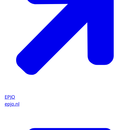
EPJO
epjo.nl