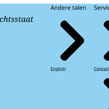
Andere talen
Servi
chtsstaat
English
Contac