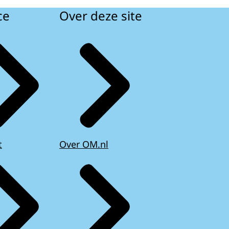
ce
Over deze site
t
Over OM.nl