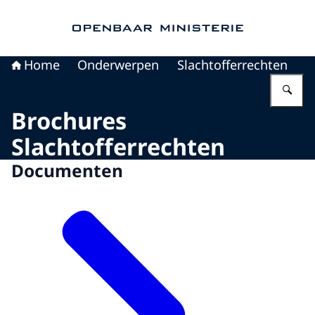
Naar de homepage van Openbaar Ministerie
Home
Onderwerpen
Slachtofferrechten
Vu
Brochures
Slachtofferrechten
Documenten