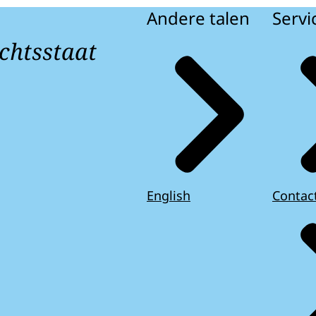
Andere talen
Servi
2 september 2025 is een 57-jarige man uit Zoeterm
ember 2025 - verdachte voor raadkamer
chtsstaat
 werkzaam was als conciërge bij een basisschool in 
n het bezit en vervaardigen van kinderporno en ontu
e is op donderdag 11 september voor raadkamer ver
ber 2025 - eerste pro-forma zitting
 hij nog 90 dagen in voorlopige hechtenis blijft.
ber om 15.00 uur is er een eerste openbare pro-form
ari 2026 - tweede pro-forma zitting
an Den Haag. Hier zal het OM ingaan op de stand va
erbij niet om een inhoudelijke behandeling. De recht
nemen over mogelijke onderzoekswensen en het voo
hechtenis van verdachte.
English
Contac