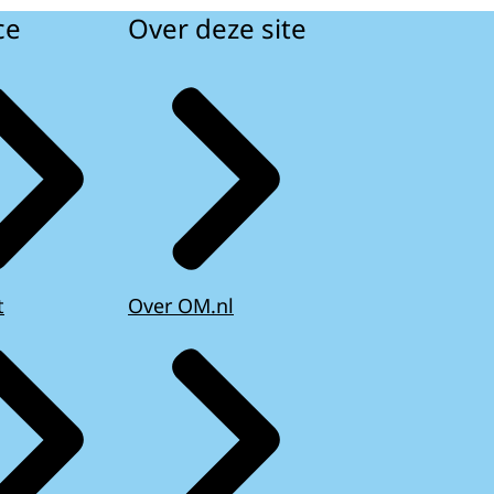
ce
Over deze site
eer aangehouden.
Zoetermeer, wordt
cht.
schenen, die heeft
azitting in de
n het onderzoek.
bank zal een
rtduren van de
t
Over OM.nl