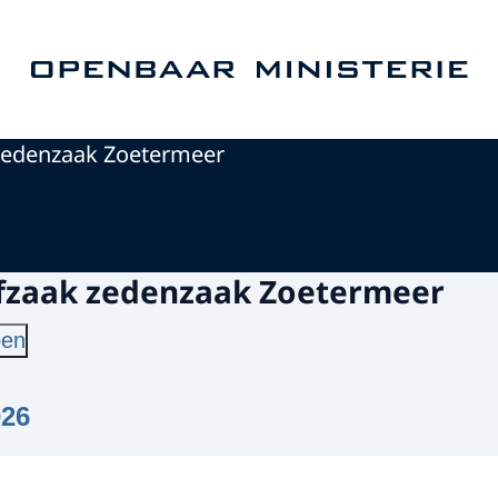
Naar de homepage van Openbaar Ministerie
Zedenzaak Zoetermeer
rafzaak zedenzaak Zoetermeer
pen
026
mber 2025 - Verdachte aangehouden in Zoe