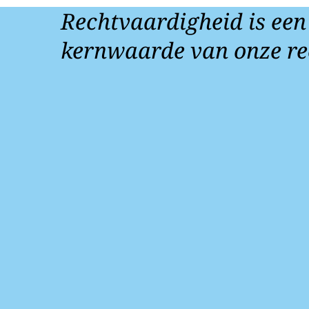
Rechtvaardigheid is een
Op dinsdag 
11 sept
kernwaarde van onze re
De man, die
verdacht va
De verdacht
28 novem
besloten dat
Op 28 novem
26 febru
rechtbank v
Het gaat hi
beslissing 
voorlopige 