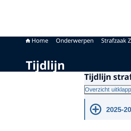
Home
Onderwerpen
Strafzaak 
Tijdlijn
Tijdlijn st
Overzicht uitklap
2025-2
2 septe