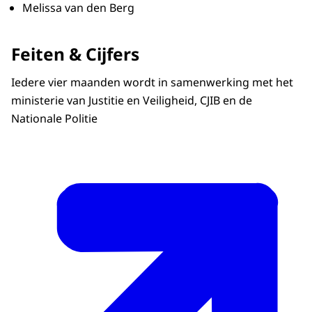
Snelheidsovertredingen en door rood rijden
Melissa van den Berg
Verkeersveiligheid en eisen aan voertuigen
Verkeershandhaving en
Feiten & Cijfers
verkeershandhavingsmiddelen
Vervoer en verkeer over weg, water en spoor
Iedere vier maanden wordt in samenwerking met het
Handheld telefoongebruik achter het stuur
ministerie van Justitie en Veiligheid, CJIB en de
en afleiding tijdens het rijden
Nationale Politie
Rijbewijs en rijbevoegdheid
Openbare orde
Luchtvaartzaken worden behandeld door het
Expertisecentrum Luchtvaart
.