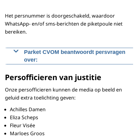
Het persnummer is doorgeschakeld, waardoor
WhatsApp- en/of sms-berichten de piketpoule niet
bereiken.
Parket CVOM beantwoordt persvragen
over:
Vaste flitsers
Persofficieren van justitie
Flexflitsers
Focusflitsers
Onze persofficieren kunnen de media op beeld en
Trajectcontrolesystemen
geluid extra toelichting geven:
Mulderberoepen
Rijden onder invloed
Achilles Damen
Feitgecodeerde misdrijven en overtredingen
Eliza Scheps
Commissie Feiten en Tarieven (CFT)
Fleur Visée
Verkeersboetes (Boetebase)
Marloes Groos