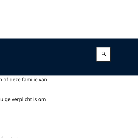
Vul in wat 
 of deze familie van
uige verplicht is om