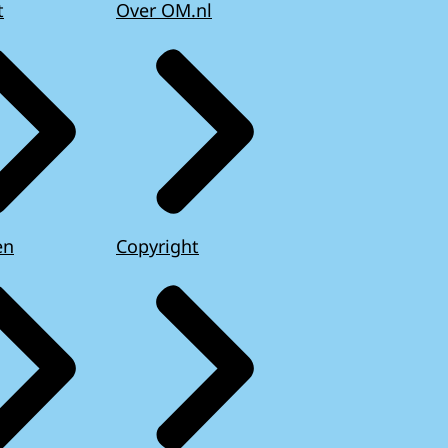
t
Over OM.nl
en
Copyright