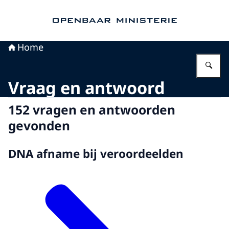
Naar de homepage van Openbaar Ministerie
Home
Vu
Vraag en antwoord
152 vragen en antwoorden
gevonden
DNA afname bij veroordeelden