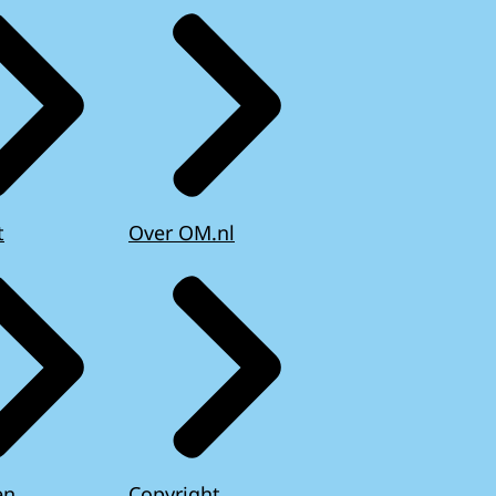
t
Over OM.nl
en
Copyright