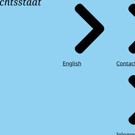
chtsstaat
English
Contac
Inlogg