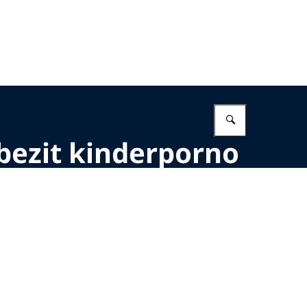
Vul in wat 
bezit kinderporno