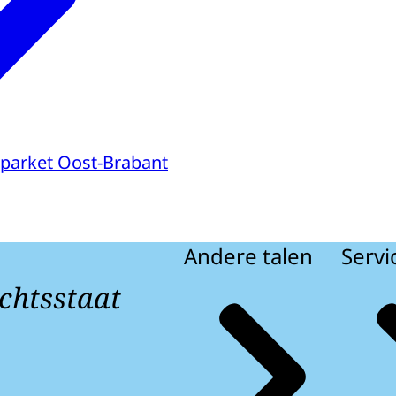
parket Oost-Brabant
Andere talen
Servi
chtsstaat