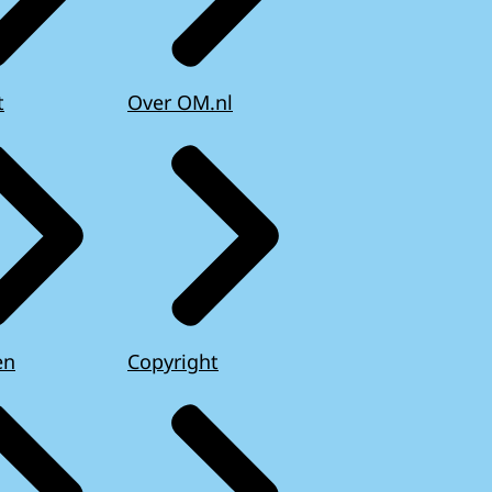
t
Over OM.nl
en
Copyright