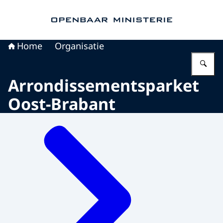
Naar de homepage van Openbaar Ministerie
Home
Organisatie
Vu
Arrondissementsparket
Oost-Brabant
Menu