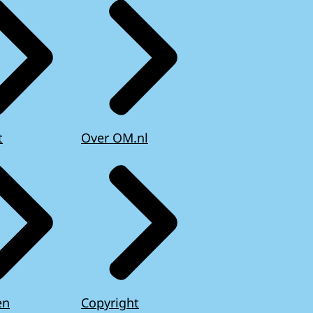
t
Over OM.nl
en
Copyright