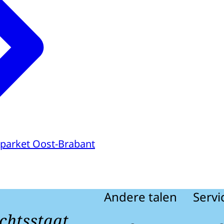
parket Oost-Brabant
Andere talen
Servi
chtsstaat