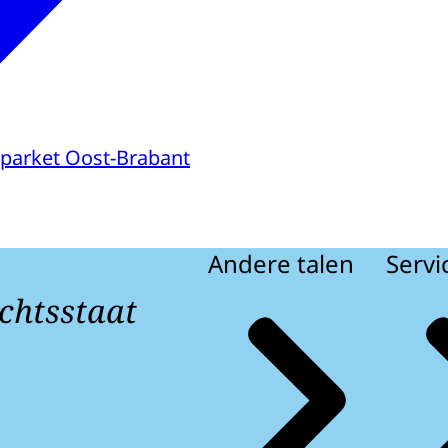
parket Oost-Brabant
Andere talen
Servi
chtsstaat