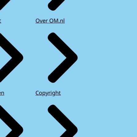
t
Over OM.nl
en
Copyright