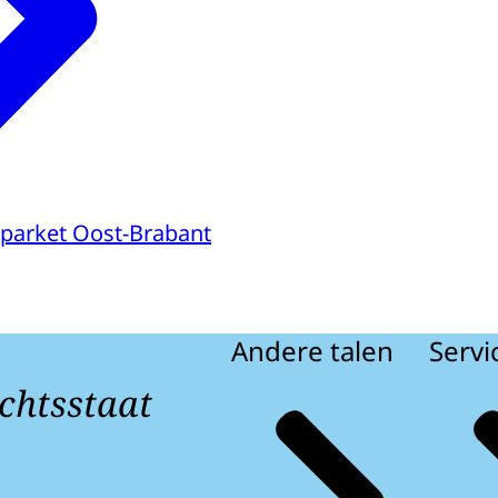
parket Oost-Brabant
Andere talen
Servi
chtsstaat