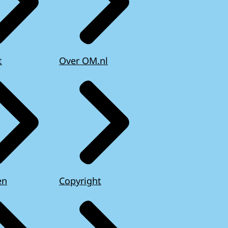
t
Over OM.nl
en
Copyright