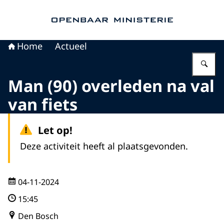
Naar de homepage van Openbaar Ministerie
Home
Actueel
Vu
Man (90) overleden na val
van fiets
Let op!
Deze activiteit heeft al plaatsgevonden.
04-11-2024
15:45
Den Bosch