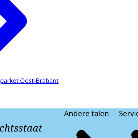
parket Oost-Brabant
Andere talen
Servi
chtsstaat