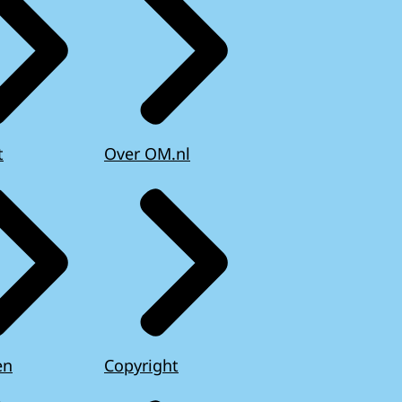
t
Over OM.nl
en
Copyright