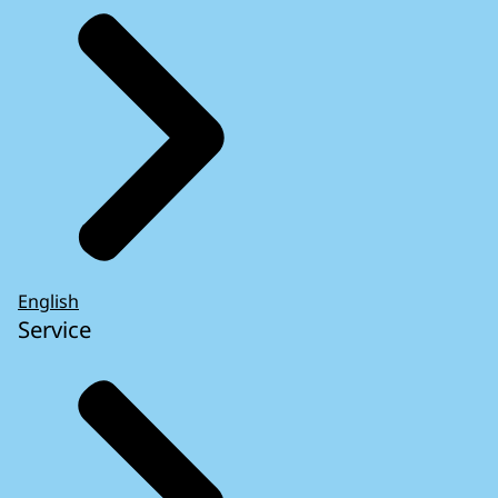
English
Service