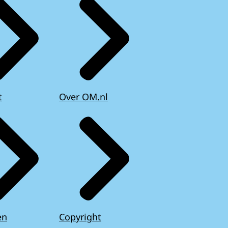
t
Over OM.nl
en
Copyright