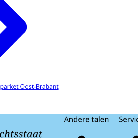
parket Oost-Brabant
Andere talen
Servi
chtsstaat