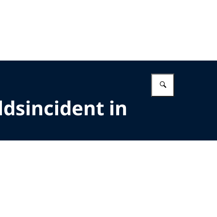
Vul in wat 
dsincident in