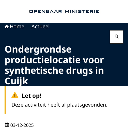
Naar de homepage van Openbaar Ministerie
Home
Actueel
Vu
Ondergrondse
productielocatie voor
synthetische drugs in
Cuijk
Let op!
Deze activiteit heeft al plaatsgevonden.
03-12-2025