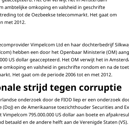
 ambtelijke omkoping en valsheid in geschrifte
treding tot de Oezbeekse telecommarkt. Het gaat om
en met 2012.
lecomprovider Vimpelcom Ltd en haar dochterbedrijf Silkwa
lcom) hebben een door het Openbaar Ministerie (OM) aang
0.000 US dollar geaccepteerd. Het OM verwijt het in Amster
 omkoping en valsheid in geschrifte rondom en na de toet
rkt. Het gaat om de periode 2006 tot en met 2012.
nale strijd tegen corruptie
erlandse onderzoek door de FIOD liep er een onderzoek do
ce (DoJ) en de Amerikaanse toezichthouder Securities and
aalt Vimpelcom 795.000.000 US dollar aan boete en afpakresu
nd betaald en de andere helft aan de Verenigde Staten (VS).