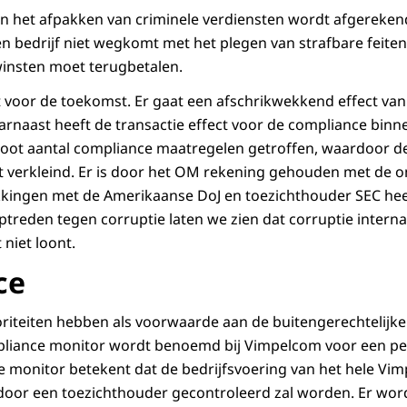
n het afpakken van criminele verdiensten wordt afgereken
een bedrijf niet wegkomt met het plegen van strafbare feiten
winsten moet terugbetalen.
t voor de toekomst. Er gaat een afschrikwekkend effect van 
rnaast heeft de transactie effect voor de compliance binnen 
root aantal compliance maatregelen getroffen, waardoor d
t verkleind. Er is door het OM rekening gehouden met de 
kingen met de Amerikaanse DoJ en toezichthouder SEC heef
optreden tegen corruptie laten we zien dat corruptie intern
niet loont.
ce
iteiten hebben als voorwaarde aan de buitengerechtelijke
liance monitor wordt benoemd bij Vimpelcom voor een peri
 monitor betekent dat de bedrijfsvoering van het hele Vi
 door een toezichthouder gecontroleerd zal worden. Er wo