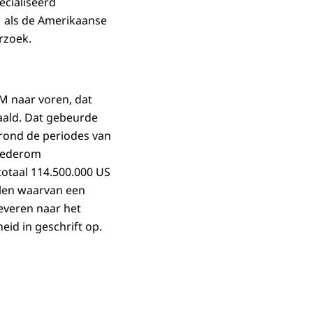
cialiseerd
 als de Amerikaanse
rzoek.
M naar voren, dat
aald. Dat gebeurde
 rond de periodes van
 wederom
totaal 114.500.000 US
elen waarvan een
everen naar het
eid in geschrift op.