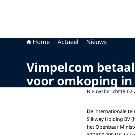
Home
Actueel
Nieuws
Vimpelcom betaalt
voor omkoping in
Nieuwsbericht
18-02-
De internationale te
Silkway Holding BV 
het Openbaar Ministe
397.500.000 US dolla