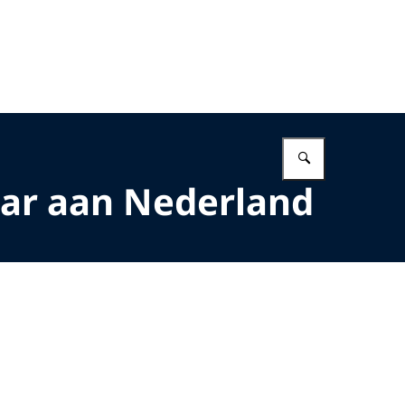
Vul in wat 
lar aan Nederland