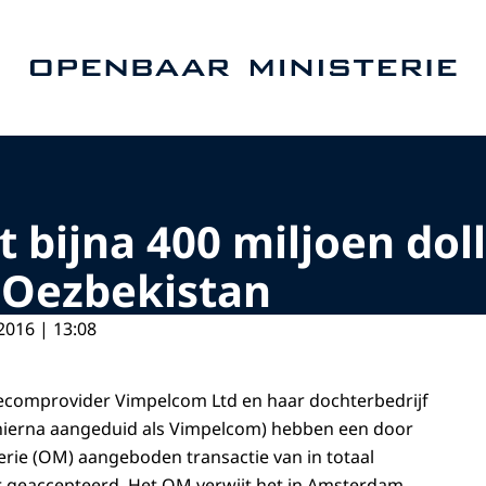
Naar de homepage van Openbaar Ministerie
 bijna 400 miljoen dol
 Oezbekistan
2016 | 13:08
lecomprovider Vimpelcom Ltd en haar dochterbedrijf
(hierna aangeduid als Vimpelcom) hebben een door
rie (OM) aangeboden transactie van in totaal
r geaccepteerd. Het OM verwijt het in Amsterdam