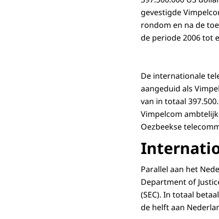
gevestigde Vimpelcom
rondom en na de toe
de periode 2006 tot 
De internationale te
aangeduid als Vimpe
van in totaal 397.50
Vimpelcom ambtelijke
Oezbeekse telecomma
Internatio
Parallel aan het Ned
Department of Justi
(SEC). In totaal bet
de helft aan Nederla