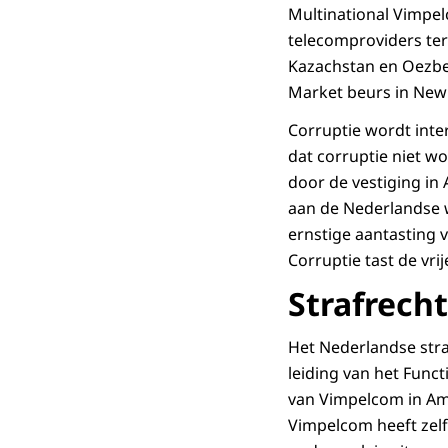
Multinational Vimpel
telecomproviders ter 
Kazachstan en Oezbek
Market beurs in New 
Corruptie wordt inte
dat corruptie niet w
door de vestiging in
aan de Nederlandse w
ernstige aantasting 
Corruptie tast de vri
Strafrech
Het Nederlandse stra
leiding van het Func
van Vimpelcom in A
Vimpelcom heeft zelf