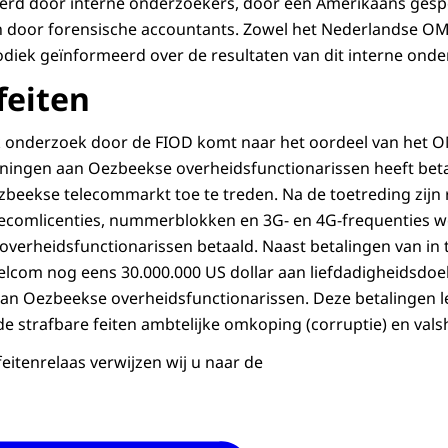
erd door interne onderzoekers, door een Amerikaans gespe
 door forensische accountants. Zowel het Nederlandse OM
iodiek geïnformeerd over de resultaten van dit interne onde
feiten
ijk onderzoek door de FIOD komt naar het oordeel van het O
ingen aan Oezbeekse overheidsfunctionarissen heeft bet
zbeekse telecommarkt toe te treden. Na de toetreding zijn
elecomlicenties, nummerblokken en 3G- en 4G-frequenties
verheidsfunctionarissen betaald. Naast betalingen van in 
elcom nog eens 30.000.000 US dollar aan liefdadigheidsdo
aan Oezbeekse overheidsfunctionarissen. Deze betalingen l
 strafbare feiten ambtelijke omkoping (corruptie) en valsh
feitenrelaas verwijzen wij u naar de