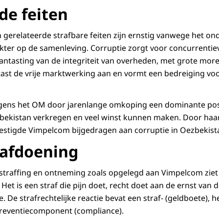
de feiten
 gerelateerde strafbare feiten zijn ernstig vanwege het o
er op de samenleving. Corruptie zorgt voor concurrentiev
antasting van de integriteit van overheden, met grote morel
tast de vrije marktwerking aan en vormt een bedreiging voo
gens het OM door jarenlange omkoping een dominante pos
bekistan verkregen en veel winst kunnen maken. Door haar
estigde Vimpelcom bijgedragen aan corruptie in Oezbekist
afdoening
straffing en ontneming zoals opgelegd aan Vimpelcom ziet
et is een straf die pijn doet, recht doet aan de ernst van d
 De strafrechtelijke reactie bevat een straf- (geldboete), he
preventiecomponent (compliance).