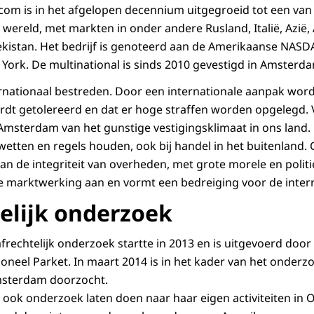
com is in het afgelopen decennium uitgegroeid tot een van
wereld, met markten in onder andere Rusland, Italië, Azië, 
istan. Het bedrijf is genoteerd aan de Amerikaanse NASDA
York. De multinational is sinds 2010 gevestigd in Amsterd
rnationaal bestreden. Door een internationale aanpak word
ordt getolereerd en dat er hoge straffen worden opgelegd.
 Amsterdam van het gunstige vestigingsklimaat in ons land. 
etten en regels houden, ook bij handel in het buitenland.
van de integriteit van overheden, met grote morele en polit
je marktwerking aan en vormt een bedreiging voor de interna
telijk onderzoek
frechtelijk onderzoek startte in 2013 en is uitgevoerd doo
tioneel Parket. In maart 2014 is in het kader van het onder
msterdam doorzocht.
 ook onderzoek laten doen naar haar eigen activiteiten in O