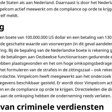
gde Staten als aan Nederland. Daarnaast is door het Nede
pelcom actief meewerkt om de compliance op orde te krijg
elf meldt.
ng
een boete van 100.000.000 US dollar en een betaling van 130.
 de geschatte waarde van voorwerpen (in dit geval aandelen)
ing. Bij de bepaling van de Nederlandse boete is rekenin
de betalingen aan Oezbeekse functionarissen gedurende ee
hebben plaatsgevonden en het om hoge omkopingsbedragen g
j het formuleren van de strafeis in de zittingszaal – ook r
erdachte. Vimpelcom heeft meegewerkt aan het onderzoek 
egevens beschikbaar gesteld. Er wordt door Vimpelcom a
 en de compliance op orde te krijgen. Directieleden die dir
aan de omkoping hebben de onderneming reeds verlaten.
van criminele verdiensten