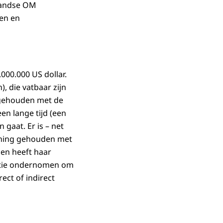
rlandse OM
en en
000.000 US dollar.
, die vatbaar zijn
g gehouden met de
n lange tijd (een
aat. Er is – net
ekening gehouden met
en heeft haar
ctie ondernomen om
ect of indirect