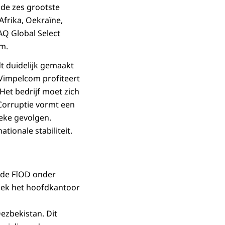
 de zes grootste
Afrika, Oekraïne,
Q Global Select
am.
t duidelijk gemaakt
 Vimpelcom profiteert
Het bedrijf moet zich
 Corruptie vormt een
ieke gevolgen.
tionale stabiliteit.
r de FIOD onder
zoek het hoofdkantoor
ezbekistan. Dit