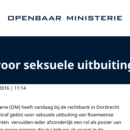
Naar de homepage van Openbaar Ministerie
 voor seksuele uitbuit
2016 | 11:14
rie (OM) heeft vandaag bij de rechtbank in Dordrecht
straf geëist voor seksuele uitbuiting van Roemeense
ten vervulden ieder afzonderlijk een rol als pooier van
en jonge jongens die in Limburg als escort in de