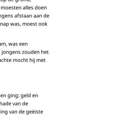
 moesten alles doen
ngens afstaan aan de
 knap was, moest ook
wam, was een
e jongens zouden het
achte mocht hij met
en ging: geld en
schade van de
ering van de geëiste