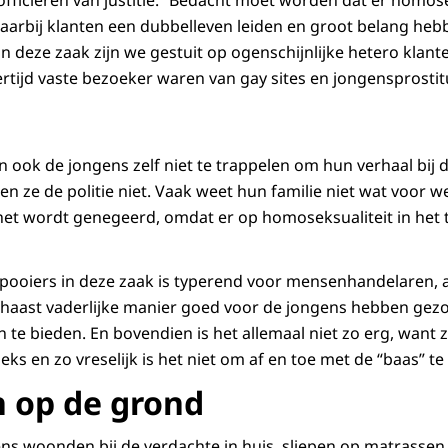
 officieren van justitie. “Bedacht moet worden dat er homo
aarbij klanten een dubbelleven leiden en groot belang hebb
n deze zaak zijn we gestuit op ogenschijnlijke hetero klan
ertijd vaste bezoeker waren van gay sites en jongensprostit
ook de jongens zelf niet te trappelen om hun verhaal bij de 
en ze de politie niet. Vaak weet hun familie niet wat voor we
et wordt genegeerd, omdat er op homoseksualiteit in het t
pooiers in deze zaak is typerend voor mensenhandelaren, a
n haast vaderlijke manier goed voor de jongens hebben ge
te bieden. En bovendien is het allemaal niet zo erg, want ze
seks en zo vreselijk is het niet om af en toe met de “baas” t
 op de grond
s woonden bij de verdachte in huis, sliepen op matrassen