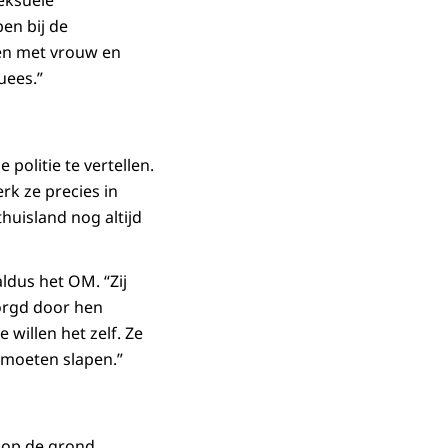
seksuele
en bij de
ten met vrouw en
uees.”
politie te vertellen.
rk ze precies in
huisland nog altijd
ldus het OM. “Zij
zorgd door hen
 willen het zelf. Ze
e moeten slapen.”
 op de grond,