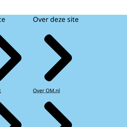
ce
Over deze site
t
Over OM.nl