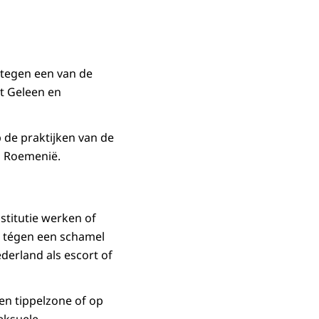
k tegen een van de
t Geleen en
 de praktijken van de
n Roemenië.
titutie werken of
n tégen een schamel
derland als escort of
een tippelzone of op