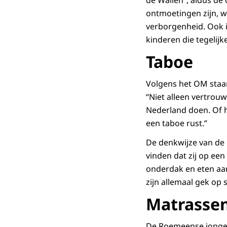
de Wallen”, aldus de
ontmoetingen zijn, w
verborgenheid. Ook i
kinderen die tegelijk
Taboe
Volgens het OM staan 
“Niet alleen vertrouw
Nederland doen. Of h
een taboe rust.”
De denkwijze van de 
vinden dat zij op ee
onderdak en eten aan 
zijn allemaal gek op 
Matrassen
De Roemeense jongen