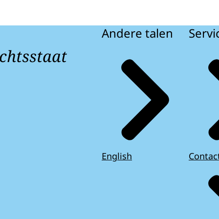
Andere talen
Servi
chtsstaat
English
Contac