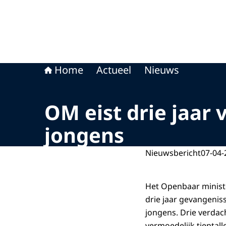
Home
Actueel
Nieuws
OM eist drie jaar
jongens
Nieuwsbericht
07-04-
Het Openbaar ministe
drie jaar gevangenis
jongens. Drie verdach
vermoedelijk tientall