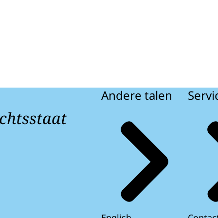
Andere talen
Servi
chtsstaat
English
Contac