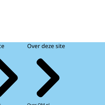
ce
Over deze site
t
Over OM.nl