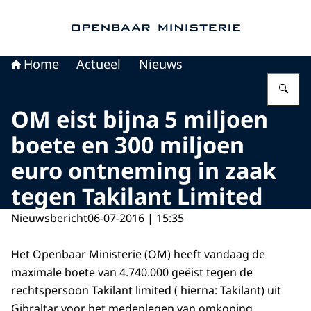
Naar de homepage van Openbaar Ministerie
Home
Actueel
Nieuws
Vu
OM eist bijna 5 miljoen
boete en 300 miljoen
euro ontneming in zaak
tegen Takilant Limited
Nieuwsbericht
06-07-2016 | 15:35
Het Openbaar Ministerie (OM) heeft vandaag de
maximale boete van 4.740.000 geëist tegen de
rechtspersoon Takilant limited ( hierna: Takilant) uit
Gibraltar voor het medeplegen van omkoping,