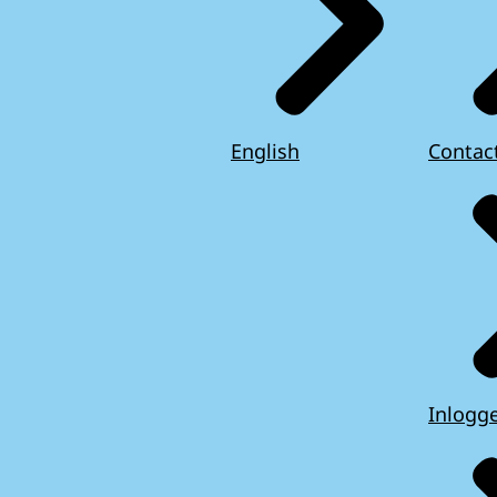
English
Contac
Inlogg