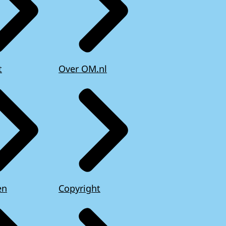
t
Over OM.nl
en
Copyright