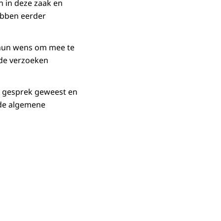
 in deze zaak en
ebben eerder
 hun wens om mee te
nde verzoeken
n gesprek geweest en
 de algemene