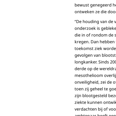
bewust genegeerd he
ontweken ze die door 
“De houding van de ver
onderzoek is gebleke
die in of rondom de
kregen. Dan hebben 
toekomst ziek worde
gevolgen van blootst
longkanker. Sinds 20
derde op de wereldran
mesothelioom overlij
onveiligheid, zei de 
toen zij geheel te g
zijn blootgesteld be
ziekte kunnen ontwi
verdachten bij of vo
ambtenaar heeft een 