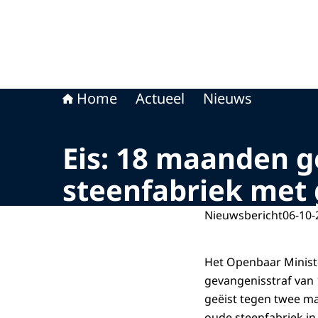
Home
Actueel
Nieuws
Eis: 18 maanden g
steenfabriek met 
Nieuwsbericht
06-10-
Het Openbaar Minist
gevangenisstraf van
geëist tegen twee ma
oude steenfabriek in