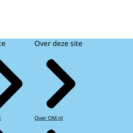
ce
Over deze site
t
Over OM.nl