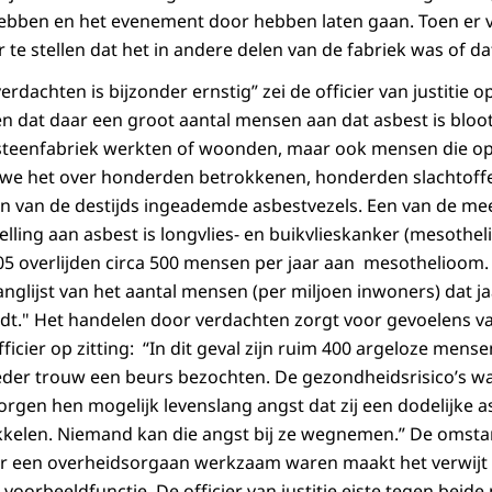
bben en het evenement door hebben laten gaan. Toen er
te stellen dat het in andere delen van de fabriek was of dat
dachten is bijzonder ernstig” zei de officier van justitie op 
n dat daar een groot aantal mensen aan dat asbest is bloo
 steenfabriek werkten of woonden, maar ook mensen die o
we het over honderden betrokkenen, honderden slachtoffer
n van de destijds ingeademde asbestvezels. Een van de m
elling aan asbest is longvlies- en buikvlieskanker (mesothe
05 overlijden circa 500 mensen per jaar aan mesothelioom.
glijst van het aantal mensen (per miljoen inwoners) dat jaa
dt." Het handelen door verdachten zorgt voor gevoelens v
officier op zitting: “In dit geval zijn ruim 400 argeloze men
oeder trouw een beurs bezochten. De gezondheidsrisico’s 
zorgen hen mogelijk levenslang angst dat zij een dodelijke 
kkelen. Niemand kan die angst bij ze wegnemen.” De omsta
or een overheidsorgaan werkzaam waren maakt het verwijt d
voorbeeldfunctie. De officier van justitie eiste tegen beid