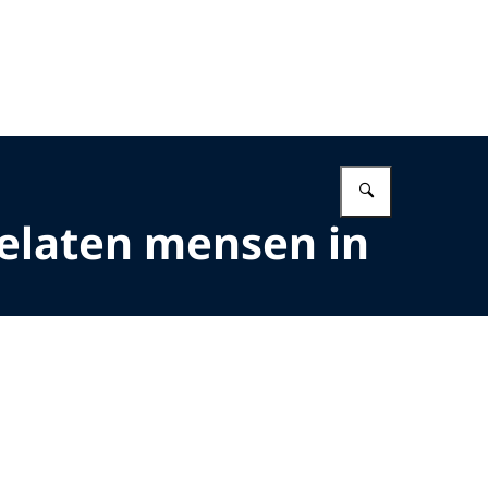
Vul in wat 
oelaten mensen in