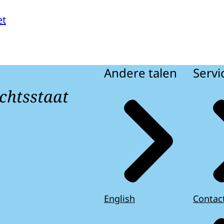
et
Andere talen
Servi
chtsstaat
English
Contac