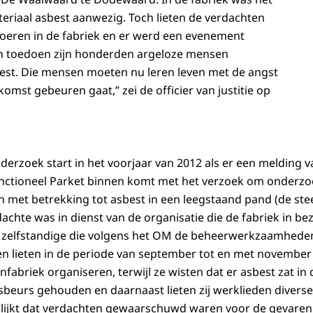
teriaal asbest aanwezig. Toch lieten de verdachten
eren in de fabriek en er werd een evenement
 toedoen zijn honderden argeloze mensen
est. Die mensen moeten nu leren leven met de angst
komst gebeuren gaat,” zei de officier van justitie op
nderzoek start in het voorjaar van 2012 als er een melding v
unctioneel Parket binnen komt met het verzoek om onderzo
 met betrekking tot asbest in een leegstaand pand (de stee
chte was in dienst van de organisatie die de fabriek in bez
 zelfstandige die volgens het OM de beheerwerkzaamheden 
en lieten in de periode van september tot en met november
enfabriek organiseren, terwijl ze wisten dat er asbest zat in
rsbeurs gehouden en daarnaast lieten zij werklieden dive
 blijkt dat verdachten gewaarschuwd waren voor de gevaren,