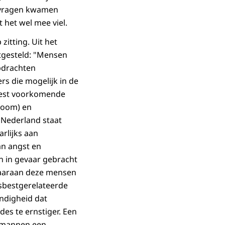
 vragen kwamen
 het wel mee viel.
zitting. Uit het
tgesteld: "Mensen
pdrachten
s die mogelijk in de
eest voorkomende
lioom) en
 Nederland staat
rlijks aan
an angst en
sen in gevaar gebracht
waaraan deze mensen
asbestgerelateerde
ndigheid dat
es te ernstiger. Een
e mannen een