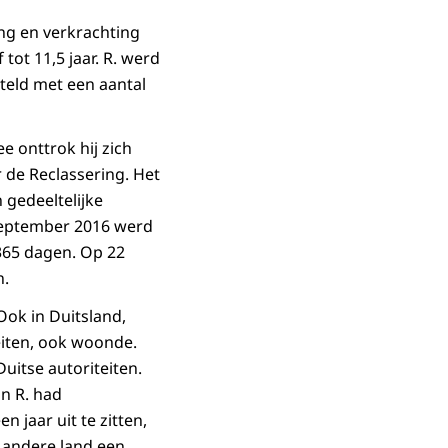
ing en verkrachting
tot 11,5 jaar. R. werd
steld met een aantal
e onttrok hij zich
de Reclassering. Het
 gedeeltelijke
 september 2016 werd
365 dagen. Op 22
n.
Ook in Duitsland,
eiten, ook woonde.
uitse autoriteiten.
an R. had
 jaar uit te zitten,
 andere land een