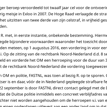
oger beroep veroordeeld tot twaalf jaar cel voor de ontvoer
arig meisje in Exloo in 2007. De Hoge Raad verlaagde de straf 
het uitzitten van twee derde van zijn celstraf, in vrijheid ge
den.
k R. met, in eerste instantie, onbekende bestemming. Hierme
egde bijzondere voorwaarden waaronder het toezicht door 
en meteen, op 1 augustus 2016, een vordering in voor een
v.i. Op de zitting van de rechtbank Noord-Nederland d.d. 8
eld en vorderde het OM een herroeping voor de duur van 
t de rechtbank Noord-Nederland die vordering toegeweze
 OM en politie, FASTNL, was toen al bezig R. op te sporen. 
tser is en daar, vóór de in Nederland gepleegde strafbare f
22 september is door FASTNL direct contact gelegd met de D
 dat de Duitse politie inmiddels een concreet verblijfadres v
echter niet worden aangehouden om de herroepen v.i. van een
 eigen onderdanen uitlevert aan een ander land om in dat