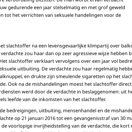
ouw gedurende een jaar stelselmatig en met grof geweld
 tot het verrichten van seksuele handelingen voor de
het slachtoffer na een levensgevaarlijke klimpartij over bal
 verdachte zou haar dan op zeer agressieve wijze hebben be
et slachtoffer verklaart vervolgens over een jaar vol bedr
ksuele uitbuiting. De verdachte zou haar regelmatig hebb
knuppel, en drukte zijn smeulende sigaretten op het slach
leidde. Ook na de mishandelingen moest het slachtoffer dire
diensten werd door de verdachte in beslaggenomen: uit he
ls leefde van de inkomsten van het slachtoffer.
 de bedreigingen, uitbuiting, mensenhandel en de mishan
achte op 21 januari 2016 tot een gevangenisstraf van 30 
de voorlopige invrijheidstelling van de verdachte, die kor