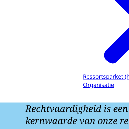
Ressortsparket (
Organisatie
Rechtvaardigheid is een
kernwaarde van onze re