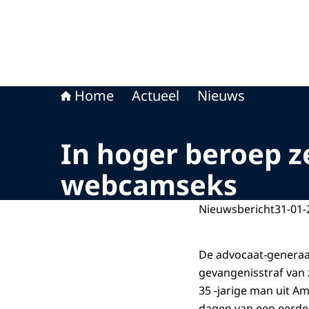
Home
Actueel
Nieuws
In hoger beroep z
webcamseks
Nieuwsbericht
31-01-
De advocaat-generaa
gevangenisstraf van 
35 -jarige man uit A
dagen van een eerder