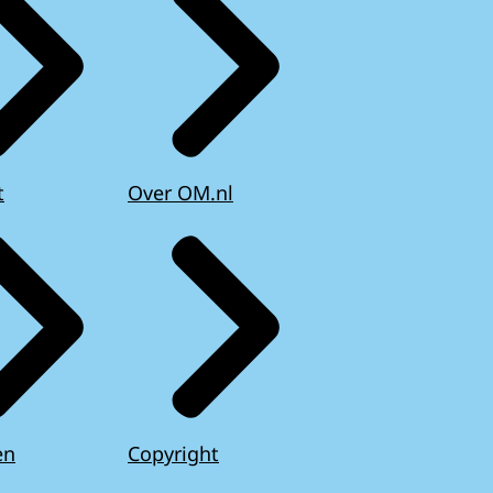
t
Over OM.nl
en
Copyright