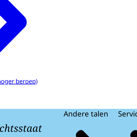
hoger beroep)
Andere talen
Servi
chtsstaat