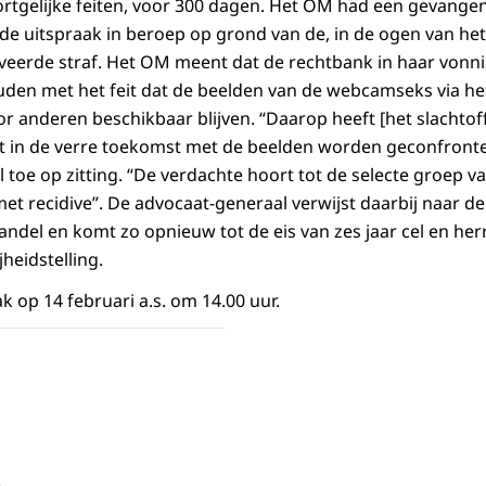
rtgelijke feiten, voor 300 dagen. Het OM had een gevangeni
 de uitspraak in beroep op grond van de, in de ogen van het
eerde straf. Het OM meent dat de rechtbank in haar vonn
den met het feit dat de beelden van de webcamseks via het 
or anderen beschikbaar blijven. “Daarop heeft [het slachtof
tot in de verre toekomst met de beelden worden geconfrontee
 toe op zitting. “De verdachte hoort tot de selecte groep 
 recidive”. De advocaat-generaal verwijst daarbij naar de
andel en komt zo opnieuw tot de eis van zes jaar cel en he
jheidstelling.
k op 14 februari a.s. om 14.00 uur.