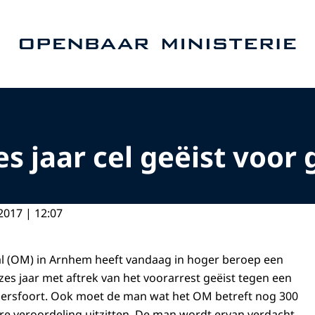
Naar de homepage van Openbaar Ministerie
es jaar cel geëist voo
2017 | 12:07
l (OM) in Arnhem heeft vandaag in hoger beroep een
zes jaar met aftrek van het voorarrest geëist tegen een
mersfoort. Ook moet de man wat het OM betreft nog 300
e veroordeling uitzitten. De man wordt ervan verdacht