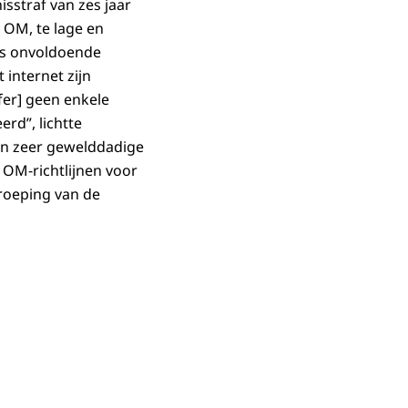
sstraf van zes jaar
 OM, te lage en
is onvoldoende
internet zijn
fer] geen enkele
rd”, lichtte
van zeer gewelddadige
 OM-richtlijnen voor
rroeping van de