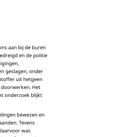
kons aan bij de buren
dreigd en de politie
eigingen,
en geslagen, onder
toffer uit hetgeen
ct doorwerken. Het
t onderzoek blijkt
delingen bewezen en
maanden. Tevens
t daarvoor was