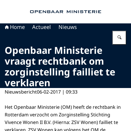
Naar de homepage van Openbaar Ministerie
Home
Actueel
Nieuws
Vu
Openbaar Ministerie
vraagt rechtbank om
zorginstelling failliet te
verklaren
Nieuwsbericht
06-02-2017 | 09:33
Het Openbaar Ministerie (OM) heeft de rechtbank in
Rotterdam verzocht om Zorginstelling Stichting
Vivence Wonen II B.V. (Hierna: ZSV Wonen) failliet te
verklaren. ZSV Wonen kan volgens het OM de