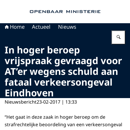
Naar de homepage van Openbaar Ministerie
Home
Actueel
Nieuws
Vu
In hoger beroep
vrijspraak gevraagd voor
AT’er wegens schuld aan
fataal verkeersongeval
Eindhoven
Nieuwsbericht
23-02-2017 | 13:33
“Het gaat in deze zaak in hoger beroep om de
strafrechtelijke beoordeling van een verkeersongeval