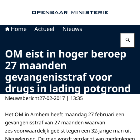
Naar de homepage van Openbaar Ministerie
Home
Actueel
Nieuws
Vu
OM eist in hoger beroep
27 maanden
gevangenisstraf voor
drugs in lading potgrond
Nieuwsbericht
27-02-2017 | 13:35
Het OM in Arnhem heeft maandag 27 februari een
gevangenisstraf van 27 maanden waarvan
zes voorwaardelijk geëist tegen een 32-jarige man uit
Nieuwleusen. De man wordt verdacht van medeplegen