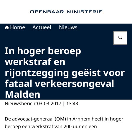
Naar de homepage van Openbaar Ministerie
Home
Actueel
Nieuws
Vu
In hoger beroep
werkstraf en
rijontzegging geëist voor
fataal verkeersongeval
Malden
Nieuwsbericht
03-03-2017 | 13:43
De advocaat-generaal (OM) in Arnhem heeft in hoger
beroep een werkstraf van 200 uur en een