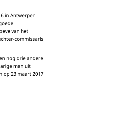
16 in Antwerpen
 goede
hoeve van het
echter-commissaris,
ten nog drie andere
jarige man uit
an op 23 maart 2017