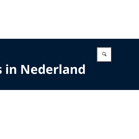
Vul in wat 
 in Nederland