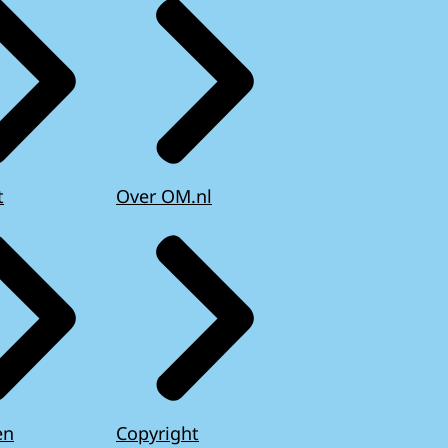
t
Over OM.nl
en
Copyright