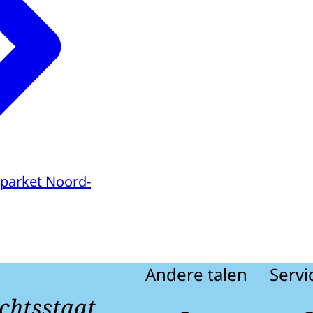
parket Noord-
Andere talen
Servi
chtsstaat