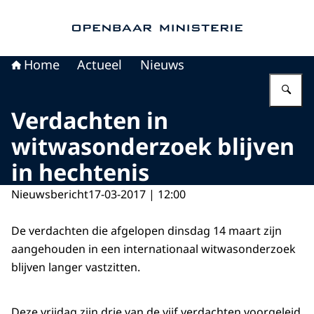
Naar de homepage van Openbaar Ministerie
Home
Actueel
Nieuws
Vu
Verdachten in
witwasonderzoek blijven
in hechtenis
Nieuwsbericht
17-03-2017 | 12:00
De verdachten die afgelopen dinsdag 14 maart zijn
aangehouden in een internationaal witwasonderzoek
blijven langer vastzitten.
Deze vrijdag zijn drie van de vijf verdachten voorgeleid