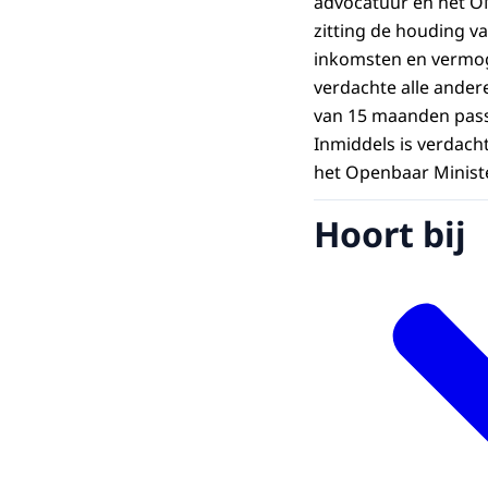
advocatuur en het OM 
zitting de houding v
inkomsten en vermoge
verdachte alle ande
van 15 maanden passe
Inmiddels is verdach
het Openbaar Minist
Hoort bij