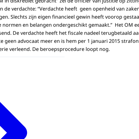
in diskrediet gebracht” zei de officier van justitie op zitt
an de verdachte: “Verdachte heeft geen openheid van zaken
n. Slechts zijn eigen financieel gewin heeft voorop gesta
re normen en belangen ondergeschikt gemaakt.” Het OM e
nd. De verdachte heeft het fiscale nadeel terugbetaald aan
te geen advocaat meer en is hem per 1 januari 2015 strafont
erie verleend. De beroepsprocedure loopt nog.