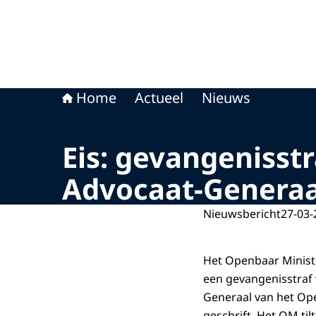
Home
Actueel
Nieuws
Eis: gevangenisst
Advocaat-Genera
Nieuwsbericht
27-03-
Het Openbaar Minist
een gevangenisstraf
Generaal van het Ope
geschrift. Het OM ti