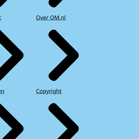
t
Over OM.nl
en
Copyright