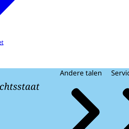
et
Andere talen
Servi
chtsstaat