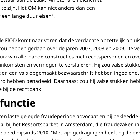
e zijn. Het OM kan niet anders dan een
 een lange duur eisen”.
e FIOD komt naar voren dat de verdachte opzettelijk onjuis
zou hebben gedaan over de jaren 2007, 2008 en 2009. De v
uik van allerhande constructies met rechtspersonen en ov
inkomsten en vermogen te versluieren. Hij zou valse stuk
st en een vals opgemaakt bezwaarschrift hebben ingediend. H
uro hebben benadeeld. Daarnaast zou hij valse stukken heb
 bij de rechtbank.
functie
ten laste gelegde fraudeperiode advocaat en hij bekleedde 
l bij het Ressortsparket in Amsterdam, die fraudezaken i
te deed hij sinds 2010. “Met zijn gedragingen heeft hij de 