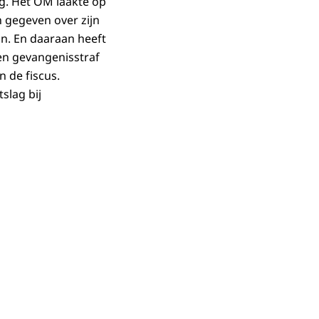
ing. Het OM laakte op
 gegeven over zijn
an. En daaraan heeft
en gevangenisstraf
 de fiscus.
slag bij