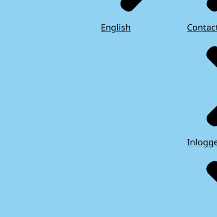
English
Contac
Inlogg