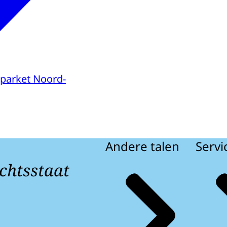
parket Noord-
Andere talen
Servi
chtsstaat