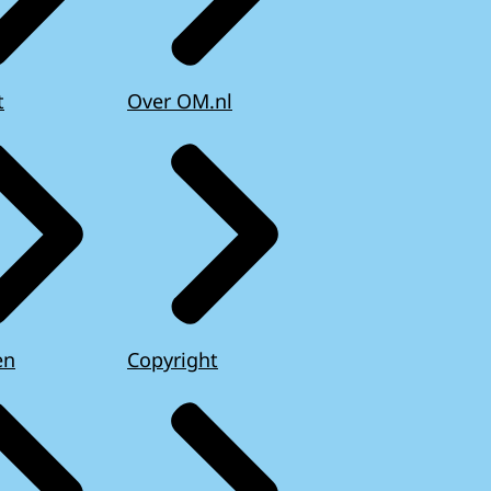
t
Over OM.nl
en
Copyright