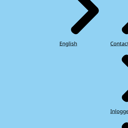
English
Contac
Inlogg