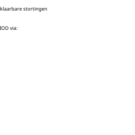
rklaarbare stortingen
IOD via: