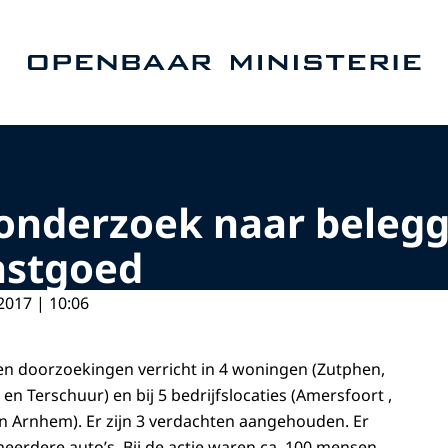
Naar de homepage van Openbaar Ministerie
onderzoek naar belegg
astgoed
2017 | 10:06
en doorzoekingen verricht in 4 woningen (Zutphen,
n Terschuur) en bij 5 bedrijfslocaties (Amersfoort ,
n Arnhem). Er zijn 3 verdachten aangehouden. Er
meerdere auto’s. Bij de actie waren ca. 100 mensen