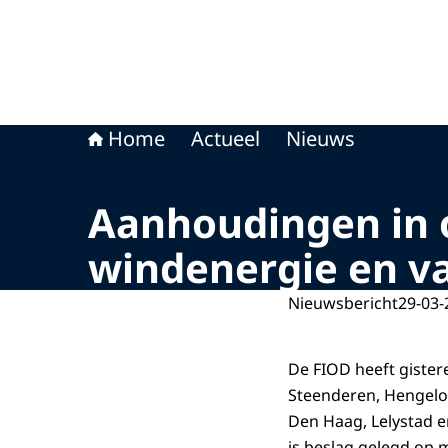
Home
Actueel
Nieuws
Aanhoudingen in 
windenergie en v
Nieuwsbericht
29-03-
De FIOD heeft gister
Steenderen, Hengelo e
Den Haag, Lelystad e
is beslag gelegd op 