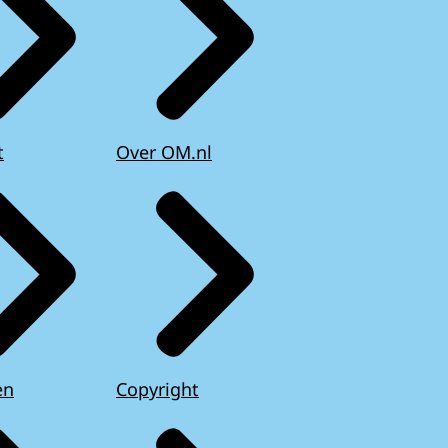
t
Over OM.nl
en
Copyright