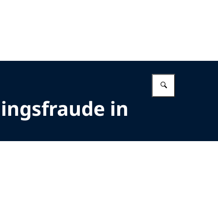
Vul in wat 
ingsfraude in