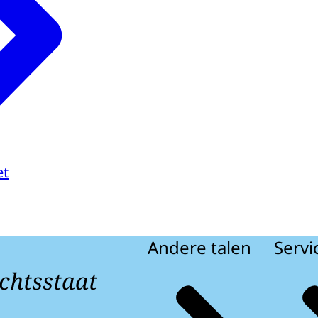
et
Andere talen
Servi
chtsstaat