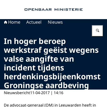
Naar de homepage van Openbaar Ministerie
Home
Actueel
Nieuws
Vu
In hoger beroep
werkstraf geëist wegens
valse aangifte van
incident tijdens
herdenkingsbijeenkomst
Groningse aardbeving
Nieuwsbericht
11-04-2017 | 14:16
De advocaat-generaal (OM) in Leeuwarden heeft in