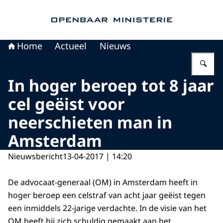
Naar de homepage van Openbaar Ministerie
Home
Actueel
Nieuws
Vu
In hoger beroep tot 8 jaar
cel geëist voor
neerschieten man in
Amsterdam
Nieuwsbericht
13-04-2017 | 14:20
De advocaat-generaal (OM) in Amsterdam heeft in
hoger beroep een celstraf van acht jaar geëist tegen
een inmiddels 22-jarige verdachte. In de visie van het
OM heeft hij zich schuldig gemaakt aan het