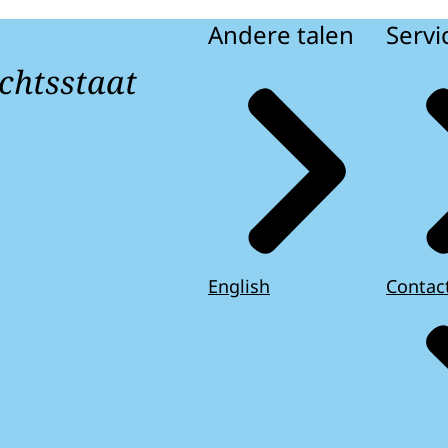
Andere talen
Servi
chtsstaat
English
Contac