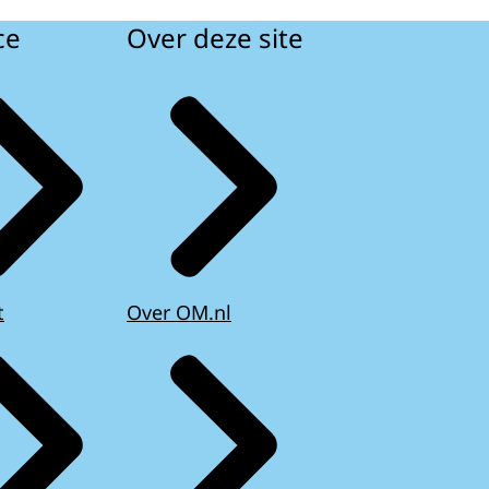
ce
Over deze site
t
Over OM.nl