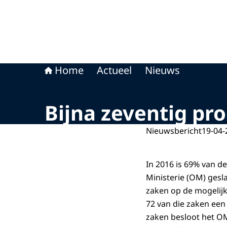
Home
Actueel
Nieuws
Bijna zeventig pr
Nieuwsbericht
19-04-
In 2016 is 69% van d
Ministerie (OM) gesl
zaken op de mogelijk
72 van die zaken een
zaken besloot het OM