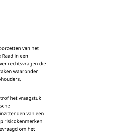
oorzetten van het
e Raad in een
ver rechtsvragen die
ke zaken waaronder
phouders,
trof het vraagstuk
ische
 inzittenden van een
 op risicokenmerken
gevraagd om het