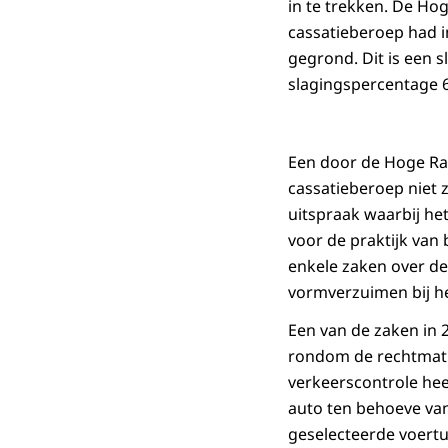
in te trekken. De Ho
cassatieberoep had i
gegrond. Dit is een 
slagingspercentage 6
Een door de Hoge Raa
cassatieberoep niet 
uitspraak waarbij he
voor de praktijk van 
enkele zaken over 
vormverzuimen bij h
Een van de zaken in 
rondom de rechtmati
verkeerscontrole hee
auto ten behoeve van
geselecteerde voert