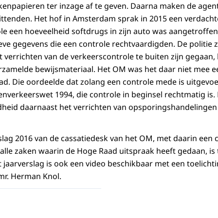
ekenpapieren ter inzage af te geven. Daarna maken de agen
ttenden. Het hof in Amsterdam sprak in 2015 een verdachte v
ole een hoeveelheid softdrugs in zijn auto was aangetroffe
eve gegevens die een controle rechtvaardigden. De politie 
 verrichten van de verkeerscontrole te buiten zijn gegaan, 
verzamelde bewijsmateriaal. Het OM was het daar niet mee e
d. Die oordeelde dat zolang een controle mede is uitgevoe
nverkeerswet 1994, die controle in beginsel rechtmatig is.
eid daarnaast het verrichten van opsporingshandelingen n
rslag 2016 van de cassatiedesk van het OM, met daarin een c
 alle zaken waarin de Hoge Raad uitspraak heeft gedaan, is 
t jaarverslag is ook een video beschikbaar met een toelicht
mr. Herman Knol.