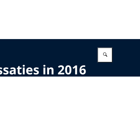
Vul in wat 
saties in 2016