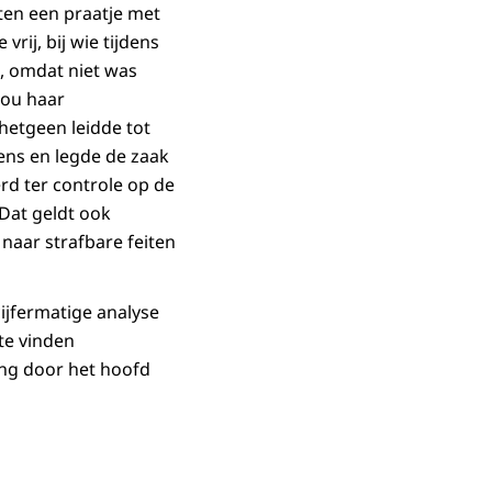
ten een praatje met
rij, bij wie tijdens
n, omdat niet was
zou haar
hetgeen leidde tot
ens en legde de zaak
rd ter controle op de
 Dat geldt ook
aar strafbare feiten
ijfermatige analyse
te vinden
ing door het hoofd