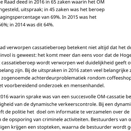
ge Raad deed in 2016 in 65 zaken waarin het OM
ngesteld, uitspraak; in 45 zaken was het beroep
slagingspercentage van 69%. In 2015 was het
6%; in 2014 was dit 64%.
d verworpen cassatieberoep betekent niet altijd dat het d
zinvol is geweest: het komt meer dan eens voor dat de Hog
t cassatieberoep wordt verworpen wel duidelijkheid geeft o
belang zijn. Bij de uitspraken in 2016 zaten veel belangrij
de zogenoemde achterdeurproblematiek rondom coffeesho
et voorbereidend onderzoek en mensenhandel.
2016 waarin sprake was van een succesvolle OM-cassatie be
gheid van de dynamische verkeerscontrole. Bij een dynam
ft de politie het doel om informatie te verzamelen over de
 de opsporing van criminele activiteiten. Bestuurders van
uigen krijgen een stopteken, waarna de bestuurder wordt 