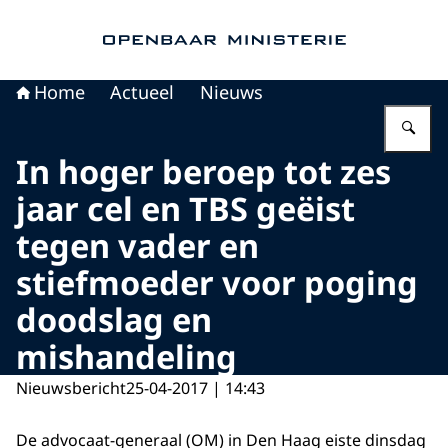
Naar de homepage van Openbaar Ministerie
Home
Actueel
Nieuws
Vu
In hoger beroep tot zes
jaar cel en TBS geëist
tegen vader en
stiefmoeder voor poging
doodslag en
mishandeling
Nieuwsbericht
25-04-2017 | 14:43
De advocaat-generaal (OM) in Den Haag eiste dinsdag