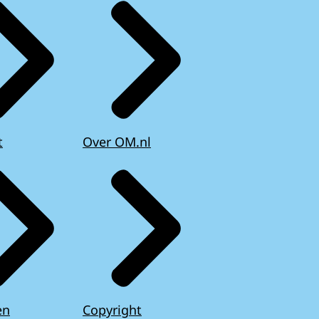
t
Over OM.nl
en
Copyright