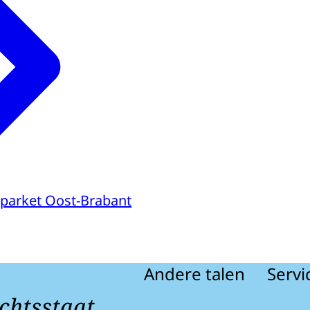
parket Oost-Brabant
Andere talen
Servi
chtsstaat