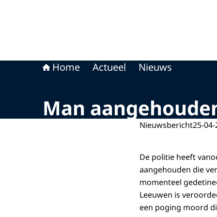
Home
Actueel
Nieuws
Man aangehouden
Nieuwsbericht
25-04-
De politie heeft van
aangehouden die ver
momenteel gedetinee
Leeuwen is veroordee
een poging moord die