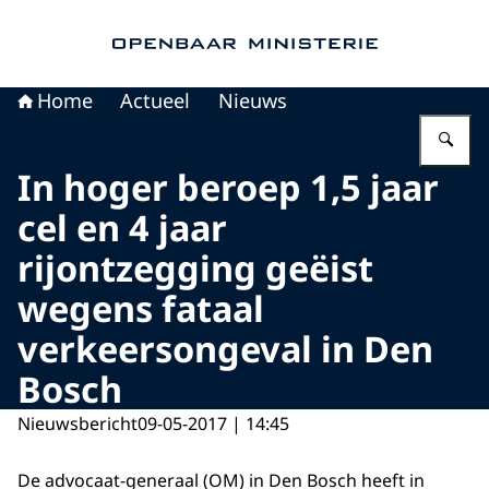
Naar de homepage van Openbaar Ministerie
Home
Actueel
Nieuws
Vu
In hoger beroep 1,5 jaar
cel en 4 jaar
rijontzegging geëist
wegens fataal
verkeersongeval in Den
Bosch
Nieuwsbericht
09-05-2017 | 14:45
De advocaat-generaal (OM) in Den Bosch heeft in