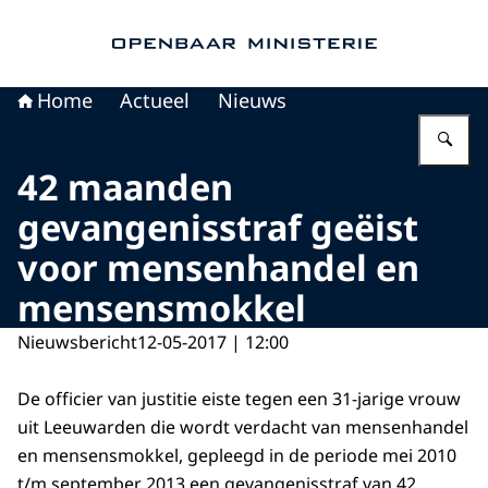
Naar de homepage van Openbaar Ministerie
Home
Actueel
Nieuws
Vu
42 maanden
gevangenisstraf geëist
voor mensenhandel en
mensensmokkel
Nieuwsbericht
12-05-2017 | 12:00
De officier van justitie eiste tegen een 31-jarige vrouw
uit Leeuwarden die wordt verdacht van mensenhandel
en mensensmokkel, gepleegd in de periode mei 2010
t/m september 2013 een gevangenisstraf van 42