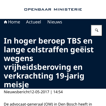
Naar de homepage van Openbaar Ministerie
Home
Actueel
Nieuws
Vu
In hoger beroep TBS en
lange celstraffen geëist
wegens
vrijheidsberoving en
verkrachting 19-jarig
meisje
Nieuwsbericht
12-05-2017 | 14:54
De advocaat-generaal (OM) in Den Bosch heeft in