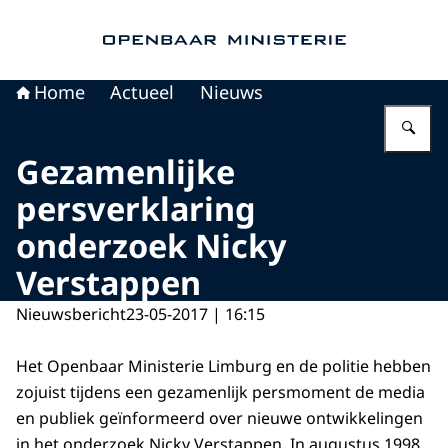
Naar de homepage van Openbaar Ministerie
Home
Actueel
Nieuws
Vu
Gezamenlijke
persverklaring
onderzoek Nicky
Verstappen
Nieuwsbericht
23-05-2017 | 16:15
Het Openbaar Ministerie Limburg en de politie hebben
zojuist tijdens een gezamenlijk persmoment de media
en publiek geïnformeerd over nieuwe ontwikkelingen
in het onderzoek Nicky Verstappen. In augustus 1998