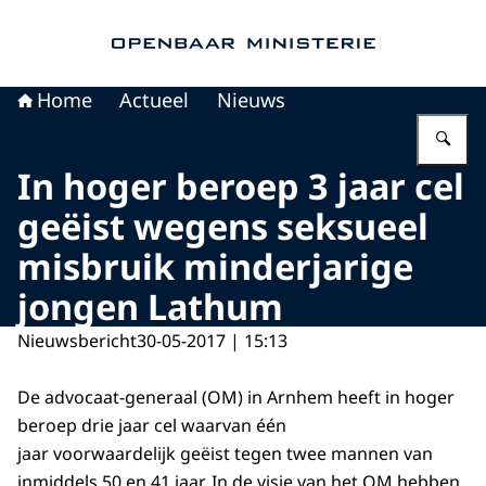
Naar de homepage van Openbaar Ministerie
Home
Actueel
Nieuws
Vu
In hoger beroep 3 jaar cel
geëist wegens seksueel
misbruik minderjarige
jongen Lathum
Nieuwsbericht
30-05-2017 | 15:13
De advocaat-generaal (OM) in Arnhem heeft in hoger
beroep drie jaar cel waarvan één
jaar voorwaardelijk geëist tegen twee mannen van
inmiddels 50 en 41 jaar. In de visie van het OM hebben