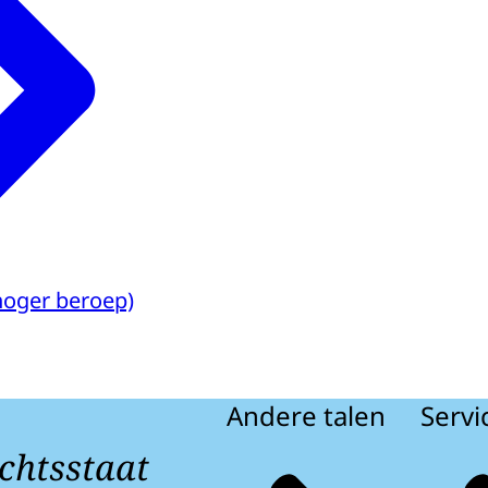
hoger beroep)
Andere talen
Servi
chtsstaat