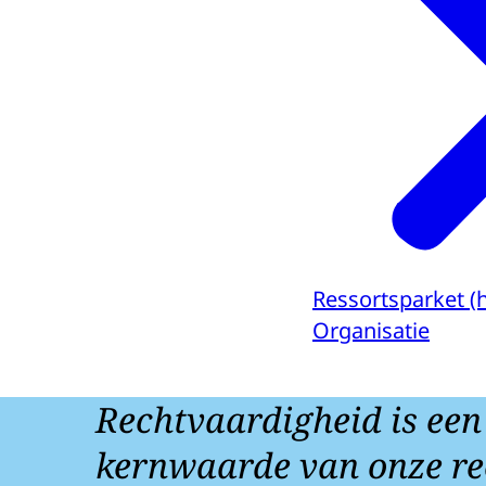
Ressortsparket (
Organisatie
Rechtvaardigheid is een
kernwaarde van onze re