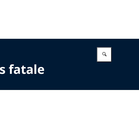
Vul in wat 
s fatale