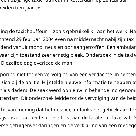
eiden tien jaar cel.
g de taxichauffeur – zoals gebruikelijk - aan het werk. Na 
htend 29 februari 2004 even na middernacht nabij zijn taxi
edend vanuit mond, neus en oor aangetroffen. Een ambula
aar zijn toestand zeer ernstig bleek. Onderzoek in de taxi 
. Diezelfde dag overleed de man.
sporing niet tot een vervolging van een verdachte. In sept
zich bij de politie. Hij stelde nieuwe informatie te hebben 
n als daders. De zaak werd opnieuw in behandeling genome
tterdam. Dit onderzoek leidde tot de vervolging van de bei
 is van mening dat het dossier, ondanks het gebrek aan for
s bevat dat beide broers linkt aan de fatale roofoverval. D
erse getuigenverklaringen en de verklaring van een medeg