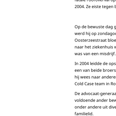
2004. Ze eiste tegen b
Op de bewuste dag gin
werd hij op zondagoc
Oosterzeestraat blo
naar het ziekenhuis w
was van een misdrijf
In 2004 leidde de op
een van beide broers 
hij wees naar andere
Cold Case team in Ro
De advocaat-generaal
voldoende ander bewij
onder andere uit div
familielid.