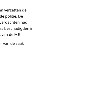
en verzetten de
e politie. De
e verdachten had
ers beschadigden in
 van de ME
er van de zaak