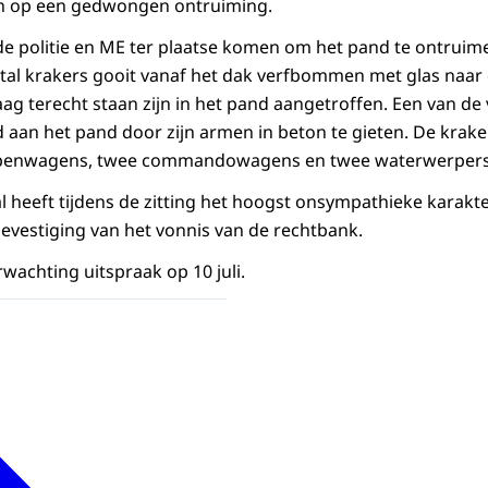
n op een gedwongen ontruiming.
e politie en ME ter plaatse komen om het pand te ontruim
ntal krakers gooit vanaf het dak verfbommen met glas naar d
ag terecht staan zijn in het pand aangetroffen. Een van d
d aan het pand door zijn armen in beton te gieten. De krak
appenwagens, twee commandowagens en twee waterwerpers
 heeft tijdens de zitting het hoogst onsympathieke karakt
evestiging van het vonnis van de rechtbank.
wachting uitspraak op 10 juli.