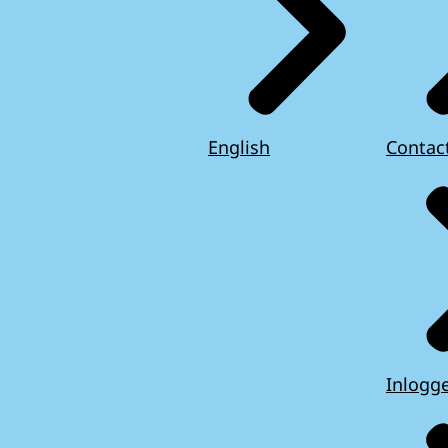
English
Contac
Inlogg