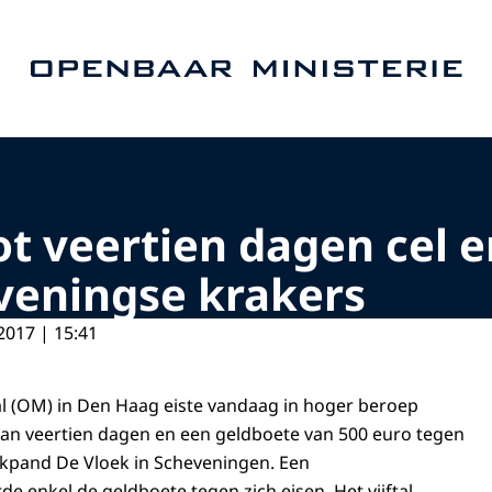
Naar de homepage van Openbaar Ministerie
ot veertien dagen cel 
veningse krakers
2017 | 15:41
l (OM) in Den Haag eiste vandaag in hoger beroep
an veertien dagen en een geldboete van 500 euro tegen
akpand De Vloek in Scheveningen. Een
de enkel de geldboete tegen zich eisen. Het vijftal