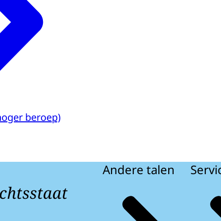
hoger beroep)
Andere talen
Servi
chtsstaat