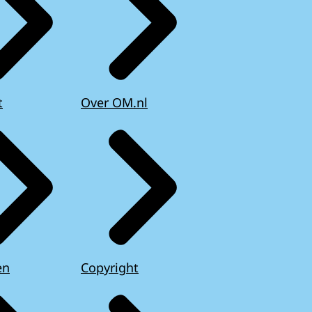
t
Over OM.nl
en
Copyright