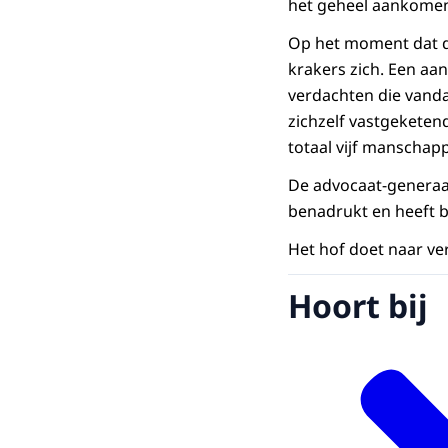
het geheel aankome
Op het moment dat d
krakers zich. Een aa
verdachten die vanda
zichzelf vastgeketen
totaal vijf mansch
De advocaat-generaal
benadrukt en heeft b
Het hof doet naar ver
Hoort bij