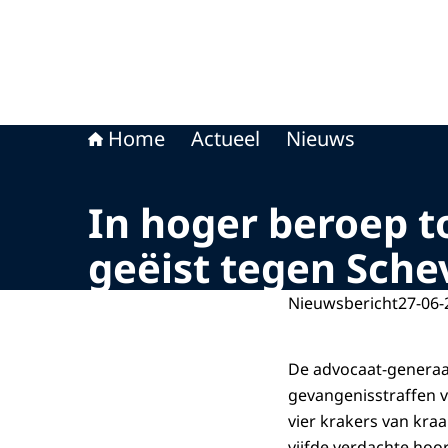
Home
Actueel
Nieuws
In hoger beroep t
geëist tegen Sche
Nieuwsbericht
27-06-
De advocaat-generaa
gevangenisstraffen v
vier krakers van kra
vijfde verdachte hoor